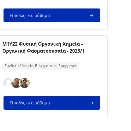
Είσοδος στο μάθημα
Εικόνα μαθήματος
Όνομα μαθήματος
M1Y22 Φυσική Οργανική Χημεία –
Οργανική Φασματοσκοπία - 2025/1
Κείμενο περίληψης μαθήματος:
Συνθετική Χημεία, Βιοχημεία και Εφαρμογές
Είσοδος στο μάθημα