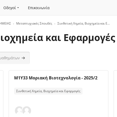
Οδηγοί
Επικοινωνία
ΗΜΕΙΑΣ
Μεταπτυχιακές Σπουδές
Συνθετική Χημεία, Βιοχημεία και Εφαρμογές
Βιοχημεία και Εφαρμογές
άτων
Αναζήτηση μαθημάτων
Εικόνα μαθήματος
Όνομα μαθήματος
M1Y33 Μοριακή Βιοτεχνολογία - 2025/2
Κείμενο περίληψης μαθήματος:
Συνθετική Χημεία, Βιοχημεία και Εφαρμογές