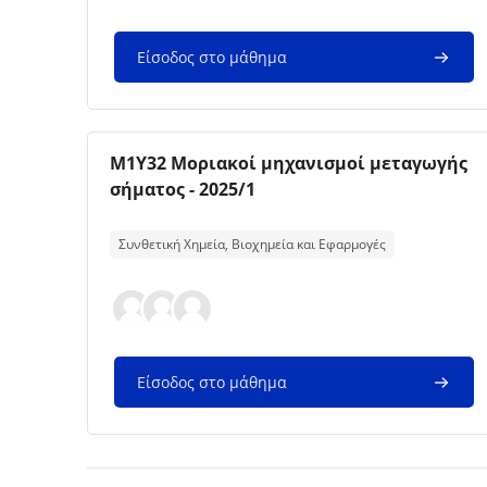
Είσοδος στο μάθημα
Εικόνα μαθήματος
Όνομα μαθήματος
M1Y32 Μοριακοί μηχανισμοί μεταγωγής
σήματος - 2025/1
Κείμενο περίληψης μαθήματος:
Συνθετική Χημεία, Βιοχημεία και Εφαρμογές
Είσοδος στο μάθημα
Μπλοκ