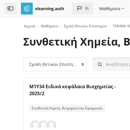
Skip to sidebar navigation menu
Skip to top bar navigation menu
Skip to page footer
Μετάβαση στο κεντρικό περιεχόμενο
elearning.auth
Μαθήματα
EL
Open the sidebar
Αρχική
Μαθήματα
Σχολή Θετικών Επιστημών
ΤΜΗΜΑ Χ
Συνθετική Χημεία, 
Μπλοκ
Κατηγορίες μαθημάτων
Αναζήτηση μαθημ
Εικόνα μαθήματος
Όνομα μαθήματος
M1Y34 Ειδικά κεφάλαια Βιοχημείας -
2025/2
Κείμενο περίληψης μαθήματος:
Συνθετική Χημεία, Βιοχημεία και Εφαρμογές