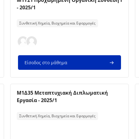
Μ1Υ21 Προχωρημένη Οργανική Σύνθεση Ι
- 2025/1
Κείμενο περίληψης μαθήματος:
Συνθετική Χημεία, Βιοχημεία και Εφαρμογές
Είσοδος στο μάθημα
Εικόνα μαθήματος
Όνομα μαθήματος
Μ1Δ35 Μεταπτυχιακή Διπλωματική
Εργασία - 2025/1
Κείμενο περίληψης μαθήματος:
Συνθετική Χημεία, Βιοχημεία και Εφαρμογές