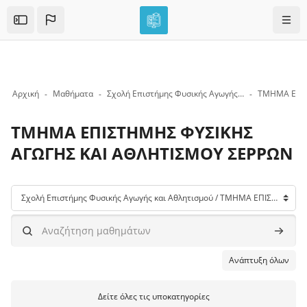
Skip to sidebar navigation menu
Skip to mobile navigation menu
Skip to top bar navigation menu
Skip to page footer
Μετάβαση στο κεντρικό περιεχόμενο
Πλοή
Open the sidebar
Αρχική
Μαθήματα
Σχολή Επιστήμης Φυσικής Αγωγής και Αθλητισμού
ΤΜΗΜΑ ΕΠΙΣΤΗΜΗΣ ΦΥΣΙΚΗΣ
ΑΓΩΓΗΣ ΚΑΙ ΑΘΛΗΤΙΣΜΟΥ ΣΕΡΡΩΝ
Μπλοκ
Κατηγορίες μαθημάτων
Αναζήτηση μαθημάτων
Αναζήτ
Ανάπτυξη όλων
Δείτε όλες τις υποκατηγορίες