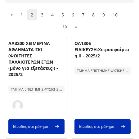
Προηγούμενη σελίδα
(current)
«
1
2
3
4
5
6
7
8
9
10
…
Επόμενη σελίδα
15
»
Όνομα μαθήματος
Όνομα μαθήματος
Εικόνα μαθήματος
ΑΑ3200 ΧΕΙΜΕΡΙΝΑ
Εικόνα μαθήματος
ΟΑ1306
ΑΘΛΗΜΑΤΑ-ΣΚΙ
ΕΙΔΙΚΕΥΣΗ:Χειροσφαίρισ
(ΦΟΙΤΗΤΕΣ
η ΙΙ - 2025/2
ΠΑΛΑΙΟΤΕΡΩΝ ΕΤΩΝ
Κείμενο περίληψης μαθήματος:
(μόνο για εξετάσεις)) -
ΤΜΗΜΑ ΕΠΙΣΤΗΜΗΣ ΦΥΣΙΚΗΣ ΑΓΩΓΗΣ ΚΑΙ ΑΘΛΗΤΙΣΜΟΥ ΣΕΡΡΩΝ
2025/2
Κείμενο περίληψης μαθήματος:
ΤΜΗΜΑ ΕΠΙΣΤΗΜΗΣ ΦΥΣΙΚΗΣ ΑΓΩΓΗΣ ΚΑΙ ΑΘΛΗΤΙΣΜΟΥ ΣΕΡΡΩΝ
Είσοδος στο μάθημα
Είσοδος στο μάθημα