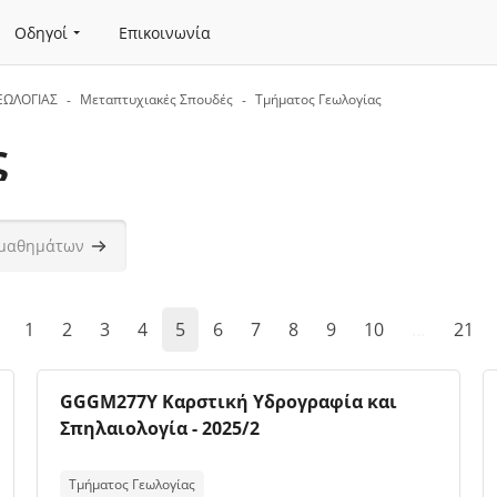
Οδηγοί
Επικοινωνία
ΕΩΛΟΓΙΑΣ
Μεταπτυχιακές Σπουδές
Τμήματος Γεωλογίας
ς
άτων
Αναζήτηση μαθημάτων
ροηγούμενη σελίδα
(current)
1
2
3
4
5
6
7
8
9
10
…
21
Εικόνα μαθήματος
Όνομα μαθήματος
GGGM277Y Καρστική Υδρογραφία και
Σπηλαιολογία - 2025/2
Κείμενο περίληψης μαθήματος:
Τμήματος Γεωλογίας