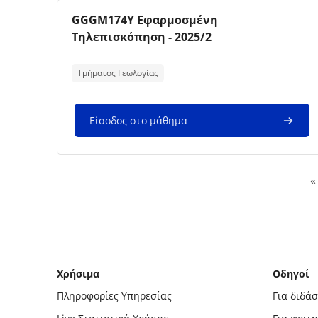
Εικόνα μαθήματος
Όνομα μαθήματος
GGGM174Y Εφαρμοσμένη
Τηλεπισκόπηση - 2025/2
Κείμενο περίληψης μαθήματος:
Τμήματος Γεωλογίας
Είσοδος στο μάθημα
Π
«
Μπλοκ
Χρήσιμα
Οδηγοί
Πληροφορίες Υπηρεσίας
Για διδά