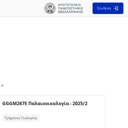
Σύνδεση
Επόμενη σελίδα
»
Εικόνα μαθήματος
Όνομα μαθήματος
GGGM267E Παλαιοοικολογία - 2025/2
Κείμενο περίληψης μαθήματος:
Τμήματος Γεωλογίας