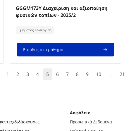
Εικόνα μαθήματος
Όνομα μαθήματος
GGGM173Y Διαχείριση και αξιοποίηση
φυσικών τοπίων - 2025/2
Κείμενο περίληψης μαθήματος:
Τμήματος Γεωλογίας
Είσοδος στο μάθημα
ροηγούμενη σελίδα
(current)
1
2
3
4
5
6
7
8
9
10
…
21
Ασφάλεια
σκοντες/διδάσκουσες
Προσωπικά Δεδομένα