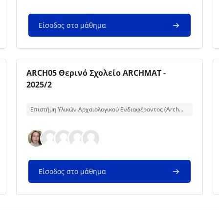
Είσοδος στο μάθημα
Εικόνα μαθήματος
Όνομα μαθήματος
ARCH05 Θερινό Σχολείο ARCHMAT -
2025/2
Κείμενο περίληψης μαθήματος:
Επιστήμη Υλικών Αρχαιολογικού Ενδιαφέροντος (Archmat)
Είσοδος στο μάθημα