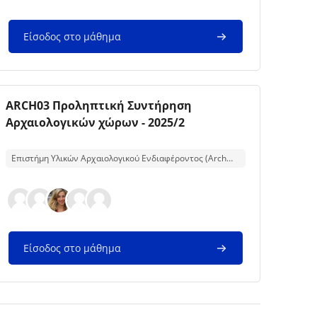
Είσοδος στο μάθημα
Εικόνα μαθήματος
Όνομα μαθήματος
ARCH03 Προληπτική Συντήρηση
Αρχαιολογικών χώρων - 2025/2
Κείμενο περίληψης μαθήματος:
Επιστήμη Υλικών Αρχαιολογικού Ενδιαφέροντος (Archmat)
Είσοδος στο μάθημα