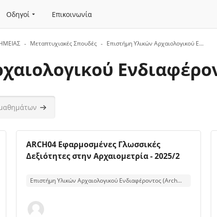
Οδηγοί
Επικοινωνία
ΗΜΕΙΑΣ
Μεταπτυχιακές Σπουδές
Επιστήμη Υλικών Αρχαιολογικού Ενδιαφέροντος (Archmat)
χαιολογικού Ενδιαφέρον
άτων
Αναζήτηση μαθημάτων
Εικόνα μαθήματος
Όνομα μαθήματος
ARCH04 Εφαρμοσμένες Γλωσσικές
Δεξιότητες στην Αρχαιομετρία - 2025/2
Κείμενο περίληψης μαθήματος:
Επιστήμη Υλικών Αρχαιολογικού Ενδιαφέροντος (Archmat)