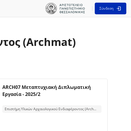
Σύνδεση
τος (Archmat)
Εικόνα μαθήματος
Όνομα μαθήματος
ARCH07 Μεταπτυχιακή Διπλωματική
Εργασία - 2025/2
Κείμενο περίληψης μαθήματος:
Επιστήμη Υλικών Αρχαιολογικού Ενδιαφέροντος (Archmat)