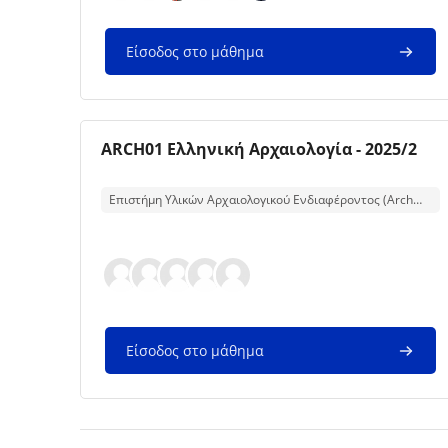
Είσοδος στο μάθημα
Εικόνα μαθήματος
Όνομα μαθήματος
ARCH01 Ελληνική Αρχαιολογία - 2025/2
Κείμενο περίληψης μαθήματος:
Επιστήμη Υλικών Αρχαιολογικού Ενδιαφέροντος (Archmat)
Είσοδος στο μάθημα
Μπλοκ