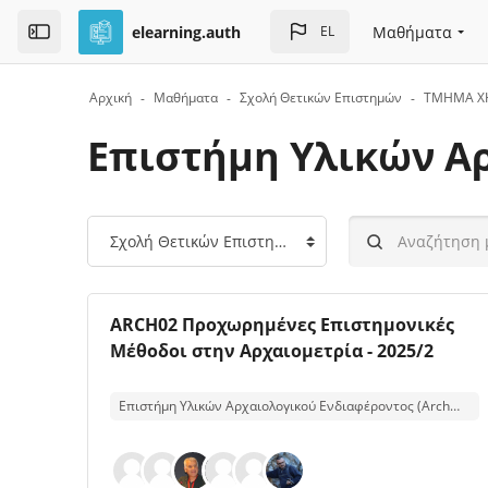
Skip to sidebar navigation menu
Skip to top bar navigation menu
Skip to page footer
Μετάβαση στο κεντρικό περιεχόμενο
elearning.auth
Μαθήματα
EL
Open the sidebar
Αρχική
Μαθήματα
Σχολή Θετικών Επιστημών
ΤΜΗΜΑ Χ
Επιστήμη Υλικών Αρ
Μπλοκ
Κατηγορίες μαθημάτων
Αναζήτηση μαθημ
Εικόνα μαθήματος
Όνομα μαθήματος
ARCH02 Προχωρημένες Επιστημονικές
Μέθοδοι στην Αρχαιομετρία - 2025/2
Κείμενο περίληψης μαθήματος:
Επιστήμη Υλικών Αρχαιολογικού Ενδιαφέροντος (Archmat)