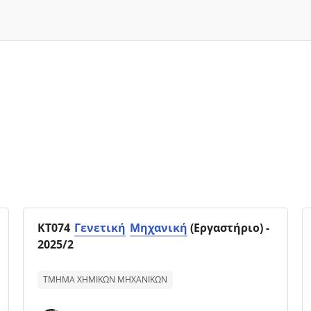
Kursbild
Kursnamn
ΚΤ074
Γενετική
Μηχανική
(Εργαστήριο) -
2025/2
Text för kurssammanfattning:
ΤΜΗΜΑ ΧΗΜΙΚΩΝ ΜΗΧΑΝΙΚΩΝ