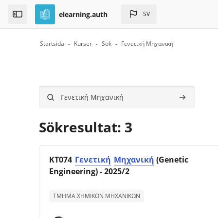
Skip to sidebar navigation menu
Skip to page footer
Gå direkt till huvudinnehåll
elearning.auth
SV
Open the sidebar
Startsida
Kurser
Sök
Γενετική Μηχανική
Block
Sök kurser
Sök kurser
Sökresultat: 3
Kursbild
Kursnamn
ΚΤ074
Γενετική
Μηχανική
(Genetic
Engineering) - 2025/2
Text för kurssammanfattning:
ΤΜΗΜΑ ΧΗΜΙΚΩΝ ΜΗΧΑΝΙΚΩΝ