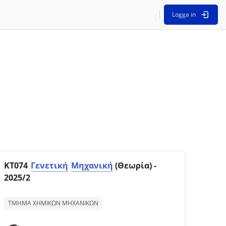
Logga in
Kursbild
Kursnamn
ΚΤ074
Γενετική
Μηχανική
(Θεωρία) -
2025/2
Text för kurssammanfattning:
ΤΜΗΜΑ ΧΗΜΙΚΩΝ ΜΗΧΑΝΙΚΩΝ