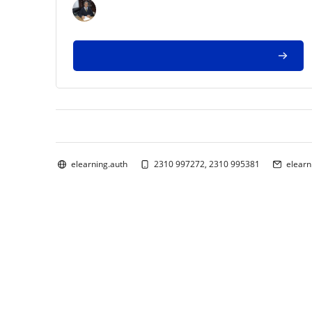
Block
elearning.auth
2310 997272, 2310 995381
elearn