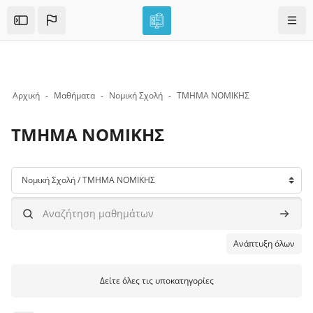
Skip to sidebar navigation menu
Skip to mobile navigation menu
Skip to top bar navigation menu
Skip to page footer
Μετάβαση στο κεντρικό περιεχόμενο
Πλοή
Open the sidebar
Αρχική
Μαθήματα
Νομική Σχολή
ΤΜΗΜΑ ΝΟΜΙΚΗΣ
ΤΜΗΜΑ ΝΟΜΙΚΗΣ
Μπλοκ
Κατηγορίες μαθημάτων
Αναζήτηση μαθημάτων
Αναζήτ
Ανάπτυξη όλων
Δείτε όλες τις υποκατηγορίες