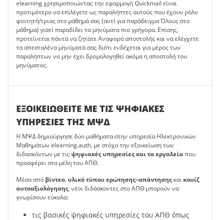
elearning χρησιμοποιώντας την εφαρμογή Quickmail είναι
προτιμότερο να επιλέγετε ως παραλήπτες αυτούς που έχουν ρόλο
φοιτητή/τριας στο μάθημά σας (αντί για παράδειγμα Όλους στο
μάθημα) γιατί παραδίδει τα μηνύματα πιο γρήγορα. Επίσης,
προτείνεται πάντα να ζητάτε Αναφορά αποστολής και να ελέγχετε
τα απεσταλένα μηνύματά σας διότι ενδέχεται για μέρος των
παραλήπτων να μην έχει δρομολογηθεί ακόμα η αποστολή του
μηνύματος.
ΕΞΟΙΚΕΙΩΘΕΙΤΕ ΜΕ ΤΙΣ ΨΗΦΙΑΚΕΣ
ΥΠΗΡΕΣΙΕΣ ΤΗΣ ΜΨΔ
Η ΜΨΔ δημιούργησε δύο μαθήματα στην υπηρεσία Ηλεκτρονικών
Μαθημάτων elearning.auth, με στόχο την εξοικείωση των
διδασκόντων με τις
ψηφιακές υπηρεσίες και τα εργαλεία
που
προσφέρει στα μέλη του ΑΠΘ.
Μέσα από
βίντεο
,
υλικό τύπου ερώτησης–απάντησης
και
κουίζ
αυτοαξιολόγησης
, νέοι διδάσκοντες στο ΑΠΘ μπορούν να
γνωρίσουν εύκολα:
τις βασικές ψηφιακές υπηρεσίες του ΑΠΘ όπως