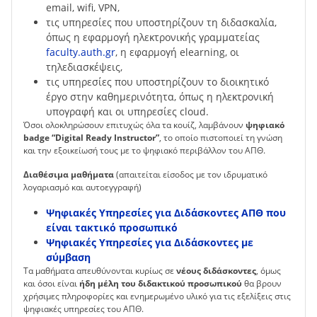
email, wifi, VPN,
τις υπηρεσίες που υποστηρίζουν τη διδασκαλία,
όπως η εφαρμογή ηλεκτρονικής γραμματείας
faculty.auth.gr
, η εφαρμογή elearning, οι
τηλεδιασκέψεις,
τις υπηρεσίες που υποστηρίζουν το διοικητικό
έργο στην καθημερινότητα, όπως η ηλεκτρονική
υπογραφή και οι υπηρεσίες cloud.
Όσοι ολοκληρώσουν επιτυχώς όλα τα κουίζ, λαμβάνουν
ψηφιακό
badge “Digital Ready Instructor”
, το οποίο πιστοποιεί τη γνώση
και την εξοικείωσή τους με το ψηφιακό περιβάλλον του ΑΠΘ.
Διαθέσιμα μαθήματα
(απαιτείται είσοδος με τον ιδρυματικό
λογαριασμό και αυτοεγγραφή)
Ψηφιακές Υπηρεσίες για Διδάσκοντες ΑΠΘ που
είναι τακτικό προσωπικό
Ψηφιακές Υπηρεσίες για Διδάσκοντες με
σύμβαση
Τα μαθήματα απευθύνονται κυρίως σε
νέους διδάσκοντες
, όμως
και όσοι είναι
ήδη μέλη του διδακτικού προσωπικού
θα βρουν
χρήσιμες πληροφορίες και ενημερωμένο υλικό για τις εξελίξεις στις
ψηφιακές υπηρεσίες του ΑΠΘ.