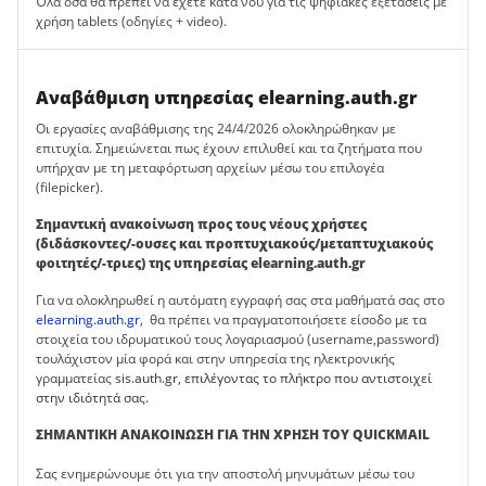
Όλα όσα θα πρέπει να έχετε κατά νου για τις ψηφιακές εξετάσεις με
χρήση tablets (οδηγίες + video).
Αναβάθμιση υπηρεσίας elearning.auth.gr
Οι εργασίες αναβάθμισης της 24/4/2026 ολοκληρώθηκαν με
επιτυχία. Σημειώνεται πως έχουν επιλυθεί και τα ζητήματα που
υπήρχαν με τη μεταφόρτωση αρχείων μέσω του επιλογέα
(filepicker).
Σημαντική ανακοίνωση προς τους νέους χρήστες
(διδάσκοντες/-ουσες και προπτυχιακούς/μεταπτυχιακούς
φοιτητές/-τριες) της υπηρεσίας elearning.auth.gr
Για να ολοκληρωθεί η αυτόματη εγγραφή σας στα μαθήματά σας στο
elearning.auth.gr
, θα πρέπει να πραγματοποιήσετε είσοδο με τα
στοιχεία του ιδρυματικού τους λογαριασμού (username,password)
τουλάχιστον μία φορά και στην υπηρεσία της ηλεκτρονικής
γραμματείας
sis.auth.gr
, επιλέγοντας το πλήκτρο που αντιστοιχεί
στην ιδιότητά σας.
ΣΗΜΑΝΤΙΚΗ ΑΝΑΚΟΙΝΩΣΗ ΓΙΑ ΤΗΝ ΧΡΗΣΗ ΤΟΥ QUICKMAIL
Σας ενημερώνουμε ότι για την αποστολή μηνυμάτων μέσω του