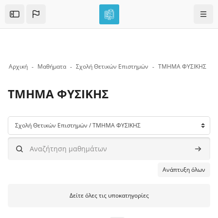
Skip to sidebar navigation menu
Skip to mobile navigation menu
Skip to top bar navigation menu
Skip to page footer
Μετάβαση στο κεντρικό περιεχόμενο
Πλοή
Open the sidebar
Αρχική
Μαθήματα
Σχολή Θετικών Επιστημών
ΤΜΗΜΑ ΦΥΣΙΚΗΣ
ΤΜΗΜΑ ΦΥΣΙΚΗΣ
Μπλοκ
Κατηγορίες μαθημάτων
Αναζήτηση μαθημάτων
Αναζήτ
Ανάπτυξη όλων
Δείτε όλες τις υποκατηγορίες