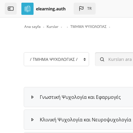
Skip to sidebar navigation menu
Skip to page footer
Ana içeriğe git
elearning.auth
TR
Open the sidebar
Ana sayfa
Kurslar
ΤΜΗΜΑ ΨΥΧΟΛΟΓΙΑΣ
Bloklar
Kurs Kategorileri
Kursları ara
Γνωστική Ψυχολογία και Εφαρμογές
Κλινική Ψυχολογία και Νευροψυχολογία