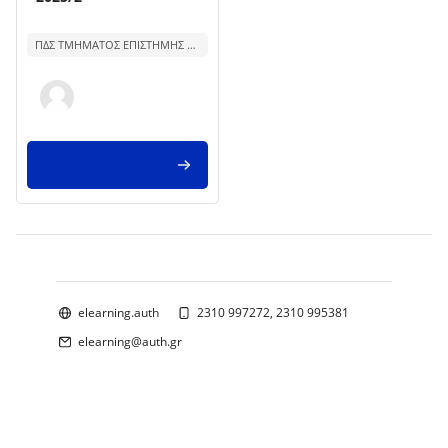
Texto del resumen del curso:
ΠΔΣ ΤΜΗΜΑΤΟΣ ΕΠΙΣΤΗΜΗΣ ΦΥΣΙΚΗΣ ΑΓΩΓΗΣ ΚΑΙ ΑΘΛΗΤΙΣΜΟΥ ΘΕΣΣΑΛΟΝΙΚΗΣ
Bloques
elearning.auth
2310 997272, 2310 995381
elearning@auth.gr