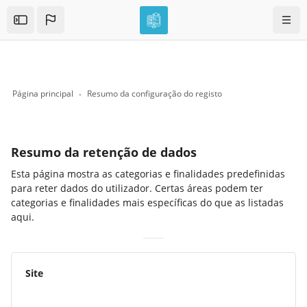
Skip to sidebar navigation menu
Skip to mobile navigation menu
Skip to top bar navigation menu
Skip to sidebar hidden blocks
Skip to page footer
Ir para o conteúdo principal
Nave
Open the sidebar
Página principal
Resumo da configuração do registo
Blocos
Resumo da retenção de dados
Esta página mostra as categorias e finalidades predefinidas
para reter dados do utilizador. Certas áreas podem ter
categorias e finalidades mais específicas do que as listadas
aqui.
Site