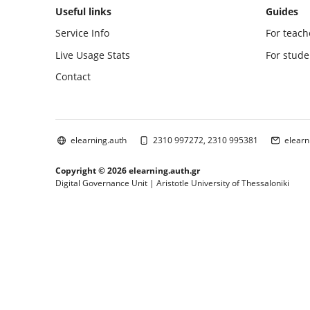
Useful links
Guides
Service Info
For teach
Live Usage Stats
For stude
Contact
elearning.auth
2310 997272, 2310 995381
elearn
Copyright © 2026 elearning.auth.gr
Digital Governance Unit | Aristotle University of Thessaloniki