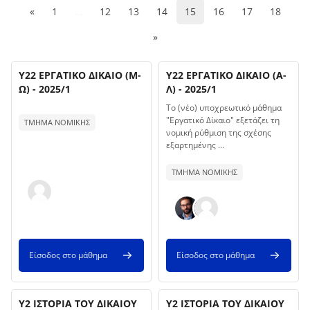
Προηγούμενη σελίδα
(current)
«
1
…
12
13
14
15
16
17
18
Επόμενη σελίδα
»
Όνομα μαθήματος
Όνομα μαθήματος
Εικόνα μαθήματος
Υ22 ΕΡΓΑΤΙΚΟ ΔΙΚΑΙΟ (Μ-
Εικόνα μαθήματος
Υ22 ΕΡΓΑΤΙΚΟ ΔΙΚΑΙΟ (Α-
Ω) - 2025/1
Λ) - 2025/1
Κείμενο περίληψης μαθήματος:
Κείμενο περίληψης μαθήματος:
Το (νέο) υποχρεωτικό μάθημα
"Εργατικό Δίκαιο" εξετάζει τη
ΤΜΗΜΑ ΝΟΜΙΚΗΣ
νομική ρύθμιση της σχέσης
εξαρτημένης ...
ΤΜΗΜΑ ΝΟΜΙΚΗΣ
Είσοδος στο μάθημα
Είσοδος στο μάθημα
Όνομα μαθήματος
Όνομα μαθήματος
Εικόνα μαθήματος
Υ2 ΙΣΤΟΡΙΑ ΤΟΥ ΔΙΚΑΙΟΥ
Εικόνα μαθήματος
Υ2 ΙΣΤΟΡΙΑ ΤΟΥ ΔΙΚΑΙΟΥ