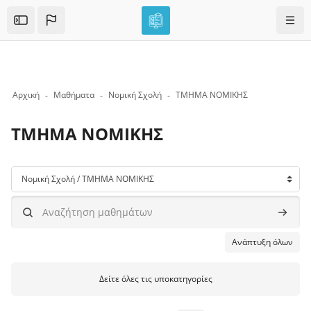
Skip to sidebar navigation menu
Skip to mobile navigation menu
Skip to top bar navigation menu
Skip to page footer
Μετάβαση στο κεντρικό περιεχόμενο
Πλοή
Open the sidebar
Αρχική
Μαθήματα
Νομική Σχολή
ΤΜΗΜΑ ΝΟΜΙΚΗΣ
ΤΜΗΜΑ ΝΟΜΙΚΗΣ
Μπλοκ
Κατηγορίες μαθημάτων
Αναζήτηση μαθημάτων
Αναζήτ
Ανάπτυξη όλων
Δείτε όλες τις υποκατηγορίες