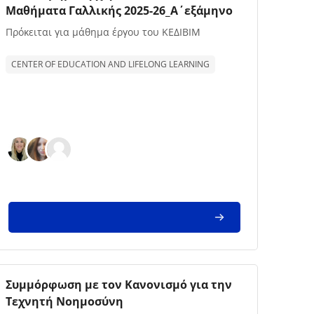
Μαθήματα Γαλλικής 2025-26_Α΄εξάμηνο
Texto de descrição da disciplina:
Πρόκειται για μάθημα έργου του ΚΕΔΙΒΙΜ
CENTER OF EDUCATION AND LIFELONG LEARNING
Imagem da disciplina
Nome da disciplina
Συμμόρφωση με τον Κανονισμό για την
Τεχνητή Νοημοσύνη