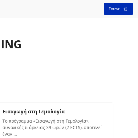
Entrar
NING
Imagem da disciplina
Nome da disciplina
Εισαγωγή στη Γεμολογία
Texto de descrição da disciplina:
Το πρόγραμμα «Εισαγωγή στη Γεμολογία»,
συνολικής διάρκειας 39 ωρών (2 ECTS), αποτελεί
έναν ...