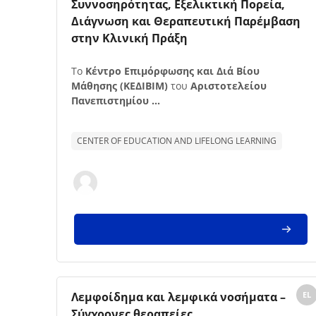
Συννοσηρότητας, Εξελικτική Πορεία,
Διάγνωση και Θεραπευτική Παρέμβαση
στην Κλινική Πράξη
Texto de descrição da disciplina:
Το
Κέντρο Επιμόρφωσης και Διά Βίου
Μάθησης (ΚΕΔΙΒΙΜ)
του
Αριστοτελείου
Πανεπιστημίου ...
CENTER OF EDUCATION AND LIFELONG LEARNING
Imagem da disciplina
Nome da disciplina
Λεμφοίδημα και λεμφικά νοσήματα –
EL
Σύγχρονες θεραπείες