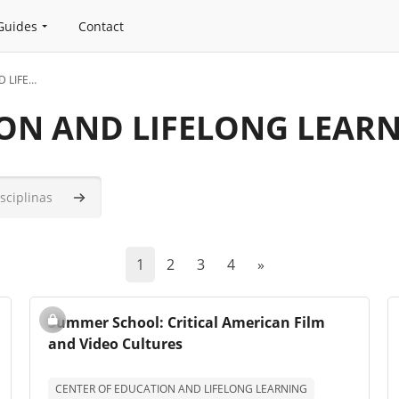
Guides
Contact
CENTER OF EDUCATION AND LIFELONG LEARNING
ON AND LIFELONG LEAR
as
Pesquisar disciplinas
(current)
Página seguinte
1
2
3
4
»
Imagem da disciplina
Nome da disciplina
Summer School: Critical American Film
and Video Cultures
Texto de descrição da disciplina:
CENTER OF EDUCATION AND LIFELONG LEARNING