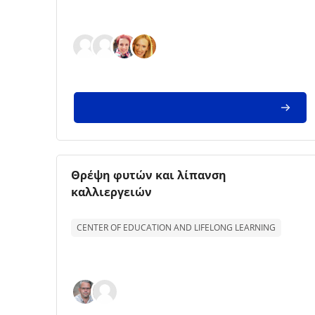
Imagem da disciplina
Nome da disciplina
Θρέψη φυτών και λίπανση
καλλιεργειών
Texto de descrição da disciplina:
CENTER OF EDUCATION AND LIFELONG LEARNING