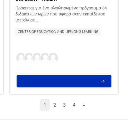
Texto de descrição da disciplina:
Πρόκειται για ένα ολοκληρωμένο πρόγραμμα 64
διδακτικών ωρών που αφορά στην εκπαίδευση
ιατρών σε ...
CENTER OF EDUCATION AND LIFELONG LEARNING
(current)
Página seguinte
1
2
3
4
»