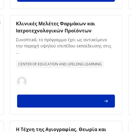
Imagem da disciplina
Nome da disciplina
Κλινικές Μελέτες Φαρμάκων και
Ιατροτεχνολογικών Προϊόντων
Texto de descrição da disciplina:
Συνοπτικά, το πρόγραμμα έχει ως αντικείμενο
την παροχή υψηλού επιπέδου εκπαίδευσης στις
...
CENTER OF EDUCATION AND LIFELONG LEARNING
Imagem da disciplina
Nome da disciplina
Η Τέχνη της Αγιογραφίας. Θεωρία και