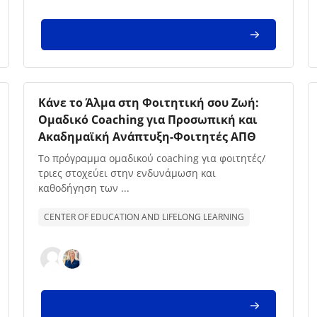
Imagem da disciplina
Nome da disciplina
Κάνε το Άλμα στη Φοιτητική σου Ζωή:
Ομαδικό Coaching για Προσωπική και
Ακαδημαϊκή Ανάπτυξη-Φοιτητές ΑΠΘ
Texto de descrição da disciplina:
Το πρόγραμμα ομαδικού coaching για φοιτητές/
τριες στοχεύει στην ενδυνάμωση και
καθοδήγηση των ...
CENTER OF EDUCATION AND LIFELONG LEARNING