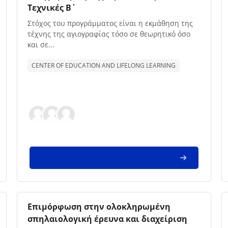
Τεχνικές Β΄
Texto de descrição da disciplina:
Στόχος του προγράμματος είναι
η εκμάθηση της
τέχνης της αγιογραφίας τόσο σε θεωρητικό όσο
και σε...
CENTER OF EDUCATION AND LIFELONG LEARNING
Imagem da disciplina
Nome da disciplina
Επιμόρφωση στην ολοκληρωμένη
σπηλαιολογική έρευνα και διαχείριση