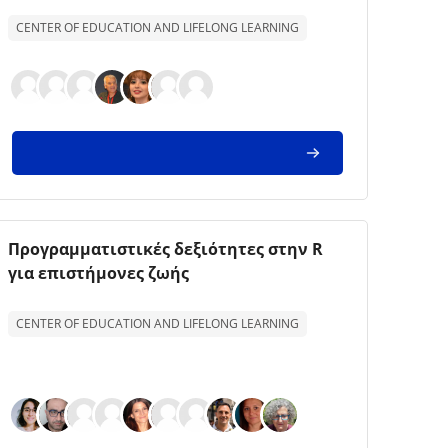
CENTER OF EDUCATION AND LIFELONG LEARNING
Imagem da disciplina
Nome da disciplina
Προγραμματιστικές δεξιότητες στην R
για επιστήμονες ζωής
Texto de descrição da disciplina:
CENTER OF EDUCATION AND LIFELONG LEARNING