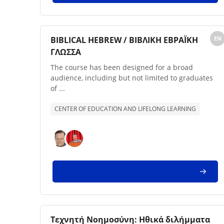
Imagem da disciplina
Nome da disciplina
BIBLICAL HEBREW / ΒΙΒΛΙΚΗ ΕΒΡΑΪΚΗ
EN
ΓΛΩΣΣΑ
Texto de descrição da disciplina:
The course has been designed for a broad
audience, including but not limited to graduates
of ...
CENTER OF EDUCATION AND LIFELONG LEARNING
Imagem da disciplina
Nome da disciplina
Τεχνητή Νοημοσύνη: Ηθικά διλήμματα