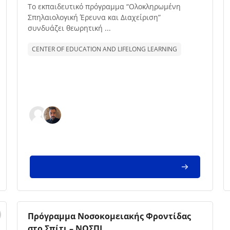
Texto de descrição da disciplina:
Το εκπαιδευτικό πρόγραμμα “Ολοκληρωμένη
Σπηλαιολογική Έρευνα και Διαχείριση”
συνδυάζει θεωρητική ...
CENTER OF EDUCATION AND LIFELONG LEARNING
Imagem da disciplina
Nome da disciplina
Πρόγραμμα Νοσοκομειακής Φροντίδας
στο Σπίτι – ΝΟΣΠΙ