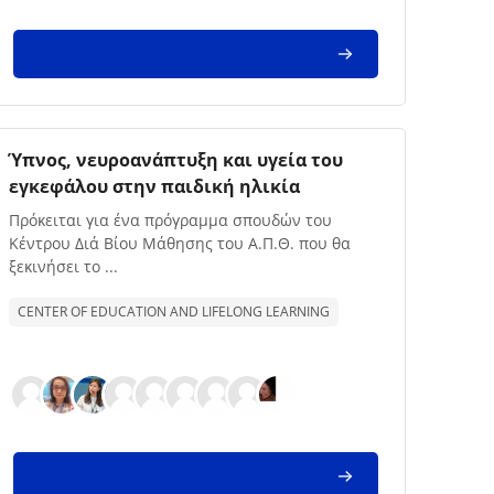
Imagem da disciplina
Nome da disciplina
Ύπνος, νευροανάπτυξη και υγεία του
εγκεφάλου στην παιδική ηλικία
Texto de descrição da disciplina:
Πρόκειται για ένα πρόγραμμα σπουδών του
Κέντρου Διά Βίου Μάθησης του Α.Π.Θ. που θα
ξεκινήσει το ...
CENTER OF EDUCATION AND LIFELONG LEARNING