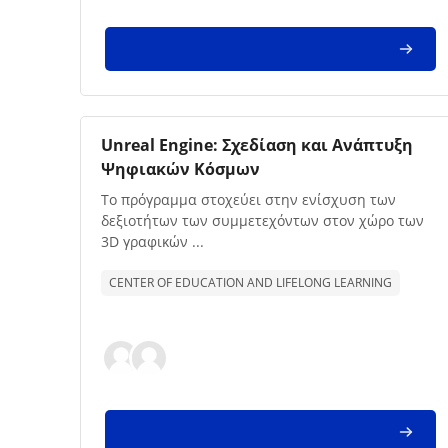
Imagem da disciplina
Nome da disciplina
Unreal Engine: Σχεδίαση και Ανάπτυξη
Ψηφιακών Κόσμων
Texto de descrição da disciplina:
Το πρόγραμμα στοχεύει στην ενίσχυση των
δεξιοτήτων των συμμετεχόντων στον χώρο των
3D γραφικών ...
CENTER OF EDUCATION AND LIFELONG LEARNING