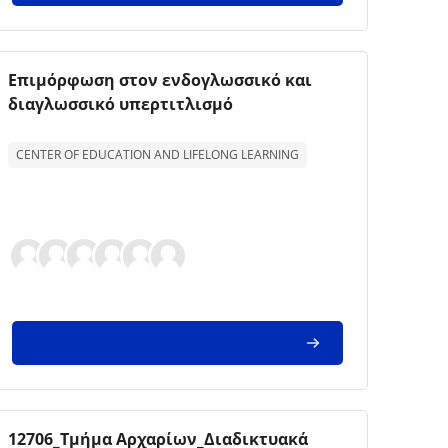
Imagem da disciplina
Nome da disciplina
Eπιμόρφωση στον ενδογλωσσικό και
διαγλωσσικό υπερτιτλισμό
Texto de descrição da disciplina:
CENTER OF EDUCATION AND LIFELONG LEARNING
Imagem da disciplina
Nome da disciplina
12706_Τμήμα Αρχαρίων_Διαδικτυακά