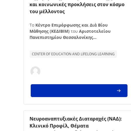
και κοινωνικές προκλήσεις στον κόσμο
του μέλλοντος
Texto de descrição da disciplina:
Το
Κέντρο Επιμόρφωσης και Διά Βίου
Μάθησης (ΚΕΔΙΒΙΜ)
του
Αριστοτελείου
Πανεπιστημίου Θεσσαλονίκης...
CENTER OF EDUCATION AND LIFELONG LEARNING
Imagem da disciplina
Nome da disciplina
Νευροαναπτυξιακές Διαταραχές (ΝΑΔ):
Κλινικό Προφίλ, Θέματα