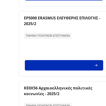
Imagem da disciplina
Nome da disciplina
ΕΡ5000 ERASMUS ΕΛΕΥΘΕΡΗΣ ΕΠΙΛΟΓΗΣ -
2025/2
Texto de descrição da disciplina:
ΤΜΗΜΑ ΠΟΛΙΤΙΚΩΝ ΕΠΙΣΤΗΜΩΝ
Imagem da disciplina
Nome da disciplina
ΚΕ0Χ56 Αρχαιοελληνικές πολιτικές
κοινωνίες - 2025/2
Texto de descrição da disciplina:
ΤΜΗΜΑ ΠΟΛΙΤΙΚΩΝ ΕΠΙΣΤΗΜΩΝ