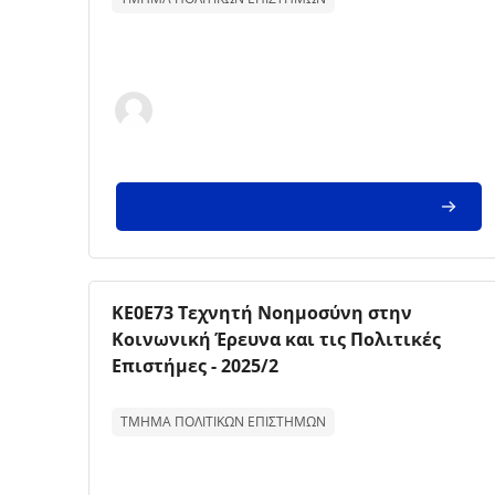
Imagem da disciplina
Nome da disciplina
ΚΕ0Ε73 Τεχνητή Νοημοσύνη στην
Κοινωνική Έρευνα και τις Πολιτικές
Επιστήμες - 2025/2
Texto de descrição da disciplina:
ΤΜΗΜΑ ΠΟΛΙΤΙΚΩΝ ΕΠΙΣΤΗΜΩΝ