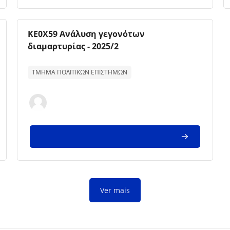
Imagem da disciplina
Nome da disciplina
ΚΕ0Χ59 Ανάλυση γεγονότων
διαμαρτυρίας - 2025/2
Texto de descrição da disciplina:
ΤΜΗΜΑ ΠΟΛΙΤΙΚΩΝ ΕΠΙΣΤΗΜΩΝ
Ver mais