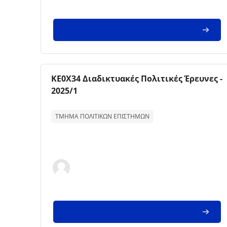
Imagem da disciplina
Nome da disciplina
ΚΕ0Χ34 Διαδικτυακές Πολιτικές Έρευνες -
2025/1
Texto de descrição da disciplina:
ΤΜΗΜΑ ΠΟΛΙΤΙΚΩΝ ΕΠΙΣΤΗΜΩΝ