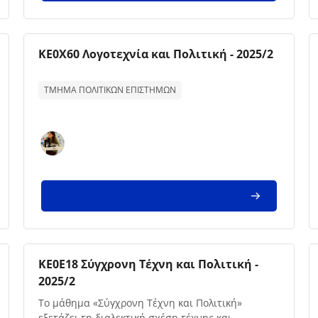
Imagem da disciplina
Nome da disciplina
ΚΕ0Χ60 Λογοτεχνία και Πολιτική - 2025/2
Texto de descrição da disciplina:
ΤΜΗΜΑ ΠΟΛΙΤΙΚΩΝ ΕΠΙΣΤΗΜΩΝ
Imagem da disciplina
Nome da disciplina
ΚΕ0Ε18 Σύγχρονη Τέχνη και Πολιτική -
2025/2
Texto de descrição da disciplina:
Το μάθημα «Σύγχρονη Τέχνη και Πολιτική»
εξετάζει τη διαλεκτική σχέση τέχνης και