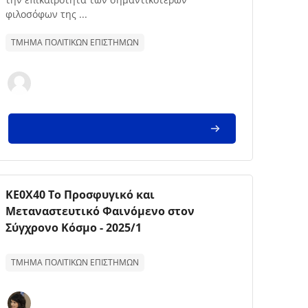
φιλοσόφων της ...
ΤΜΗΜΑ ΠΟΛΙΤΙΚΩΝ ΕΠΙΣΤΗΜΩΝ
Imagem da disciplina
Nome da disciplina
ΚΕ0Χ40 Το Προσφυγικό και
Μεταναστευτικό Φαινόμενο στον
Σύγχρονο Κόσμο - 2025/1
Texto de descrição da disciplina:
ΤΜΗΜΑ ΠΟΛΙΤΙΚΩΝ ΕΠΙΣΤΗΜΩΝ