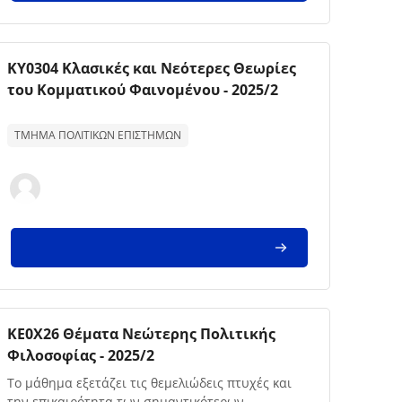
Imagem da disciplina
Nome da disciplina
ΚΥ0304 Κλασικές και Νεότερες Θεωρίες
του Κομματικού Φαινομένου - 2025/2
Texto de descrição da disciplina:
ΤΜΗΜΑ ΠΟΛΙΤΙΚΩΝ ΕΠΙΣΤΗΜΩΝ
Imagem da disciplina
Nome da disciplina
ΚΕ0Χ26 Θέματα Νεώτερης Πολιτικής
Φιλοσοφίας - 2025/2
Texto de descrição da disciplina:
Το μάθημα εξετάζει τις θεμελιώδεις πτυχές και
την επικαιρότητα των σημαντικότερων