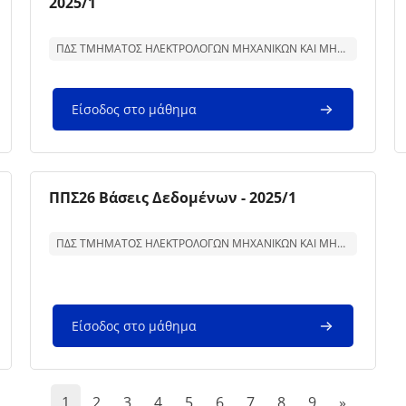
2025/1
Κείμενο περίληψης μαθήματος:
ΠΔΣ ΤΜΗΜΑΤΟΣ ΗΛΕΚΤΡΟΛΟΓΩΝ ΜΗΧΑΝΙΚΩΝ ΚΑΙ ΜΗΧΑΝΙΚΩΝ ΥΠΟΛΟΓΙΣΤΩΝ
Είσοδος στο μάθημα
Εικόνα μαθήματος
Όνομα μαθήματος
ΠΠΣ26 Βάσεις Δεδομένων - 2025/1
Κείμενο περίληψης μαθήματος:
ΠΔΣ ΤΜΗΜΑΤΟΣ ΗΛΕΚΤΡΟΛΟΓΩΝ ΜΗΧΑΝΙΚΩΝ ΚΑΙ ΜΗΧΑΝΙΚΩΝ ΥΠΟΛΟΓΙΣΤΩΝ
Είσοδος στο μάθημα
(current)
Επόμενη 
1
2
3
4
5
6
7
8
9
»