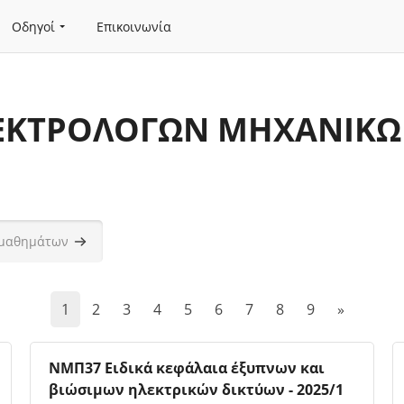
Οδηγοί
Επικοινωνία
ΕΚΤΡΟΛΟΓΩΝ ΜΗΧΑΝΙΚΩ
άτων
Αναζήτηση μαθημάτων
(current)
Επόμενη 
1
2
3
4
5
6
7
8
9
»
Εικόνα μαθήματος
Όνομα μαθήματος
ΝΜΠ37 Ειδικά κεφάλαια έξυπνων και
βιώσιμων ηλεκτρικών δικτύων - 2025/1