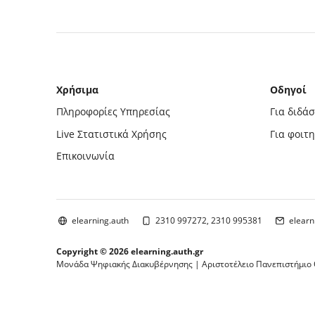
Μπλοκ
Χρήσιμα
Οδηγοί
Πληροφορίες Υπηρεσίας
Για διδά
Live Στατιστικά Χρήσης
Για φοιτη
Επικοινωνία
elearning.auth
2310 997272, 2310 995381
elearn
Copyright © 2026 elearning.auth.gr
Μονάδα Ψηφιακής Διακυβέρνησης | Αριστοτέλειο Πανεπιστήμιο