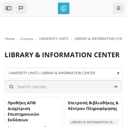
Skip to sidebar navigation menu
Skip to mobile navigation menu
Skip to top bar navigation menu
Skip to page footer
Skip to main content
Navig
Open the sidebar
Home
Courses
UNIVERSITY UNITS
LIBRARY & INFORMATION CENTE
LIBRARY & INFORMATION CENTER
Blocks
Course categories
Search courses
Search 
Course name
Course name
Course image
Προθήκη ΑΠΘ
Course image
Επιτροπή Βιβλιοθήκης &
Διαχείριση
Κέντρου Πληροφόρησης
Επιστημονικών
Course summary text:
Εκδόσεων
LIBRARY & INFORMATION CENTER