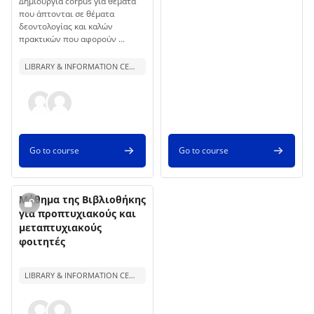
Course summary text:
Δημιουργία corpus για θέματα
που άπτονται σε θέματα
δεοντολογίας και καλών
πρακτικών που αφορούν ...
LIBRARY & INFORMATION CENTER
Go to course
Go to course
Course name
Course image
Μάθημα της Βιβλιοθήκης
για προπτυχιακούς και
μεταπτυχιακούς
φοιτητές
Course summary text:
LIBRARY & INFORMATION CENTER