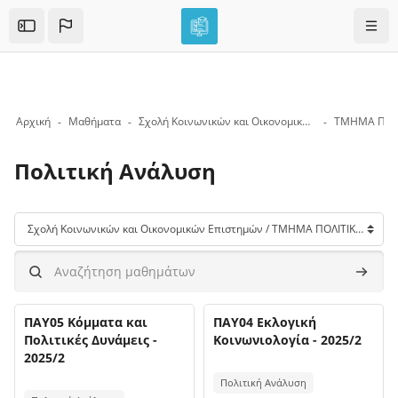
Skip to sidebar navigation menu
Skip to mobile navigation menu
Skip to top bar navigation menu
Skip to page footer
Μετάβαση στο κεντρικό περιεχόμενο
Πλοή
Open the sidebar
Αρχική
Μαθήματα
Σχολή Κοινωνικών και Οικονομικών Επιστημών
ΤΜΗΜΑ ΠΟΛ
Πολιτική Ανάλυση
Μπλοκ
Κατηγορίες μαθημάτων
Αναζήτηση μαθημάτων
Αναζήτ
Όνομα μαθήματος
Όνομα μαθήματος
Εικόνα μαθήματος
ΠΑΥ05 Κόμματα και
Εικόνα μαθήματος
ΠΑΥ04 Εκλογική
Πολιτικές Δυνάμεις -
Κοινωνιολογία - 2025/2
2025/2
Κείμενο περίληψης μαθήματος:
Κείμενο περίληψης μαθήματος:
Πολιτική Ανάλυση