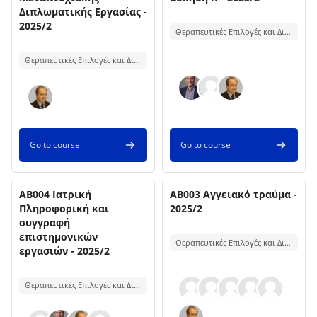
Διπλωματικής Εργασίας -
Course summary text:
2025/2
Θεραπευτικές Επιλογές και Διαχείριση Επειγουσών Αγγειοχειρουργικών Παθήσεων
Course summary text:
Θεραπευτικές Επιλογές και Διαχείριση Επειγουσών Αγγειοχειρουργικών Παθήσεων
Go to course
Go to course
Course name
Course name
Course image
AB004 Ιατρική
Course image
AB003 Αγγειακό τραύμα -
Πληροφορική και
2025/2
συγγραφή
Course summary text:
επιστημονικών
Θεραπευτικές Επιλογές και Διαχείριση Επειγουσών Αγγειοχειρουργικών Παθήσεων
εργασιών - 2025/2
Course summary text:
Θεραπευτικές Επιλογές και Διαχείριση Επειγουσών Αγγειοχειρουργικών Παθήσεων