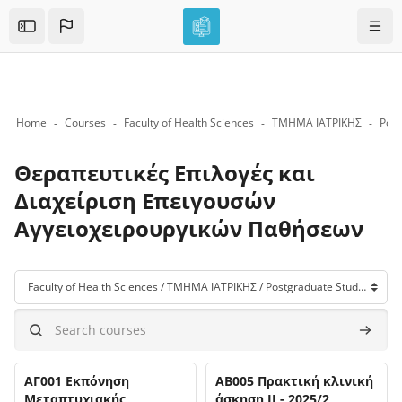
Skip to sidebar navigation menu
Skip to mobile navigation menu
Skip to top bar navigation menu
Skip to page footer
Skip to main content
Navig
Open the sidebar
Home
Courses
Faculty of Health Sciences
ΤΜΗΜΑ ΙΑΤΡΙΚΗΣ
Post
Θεραπευτικές Επιλογές και
Διαχείριση Επειγουσών
Αγγειοχειρουργικών Παθήσεων
Blocks
Course categories
Search courses
Search 
Course name
Course name
Course image
ΑΓ001 Εκπόνηση
Course image
AB005 Πρακτική κλινική
Μεταπτυχιακής
άσκηση ΙΙ - 2025/2