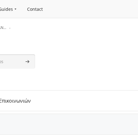
Guides
Contact
ΤΜΗΜΑ ΗΛΕΚΤΡΟΛΟΓΩΝ ΜΗΧΑΝΙΚΩΝ ΚΑΙ ΜΗΧΑΝΙΚΩΝ ΥΠΟΛΟΓΙΣΤΩΝ
Buscar cursos
Επικοινωνιών