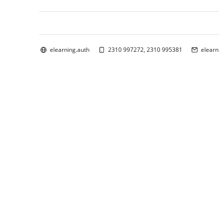
Bloques
elearning.auth
2310 997272, 2310 995381
elearn