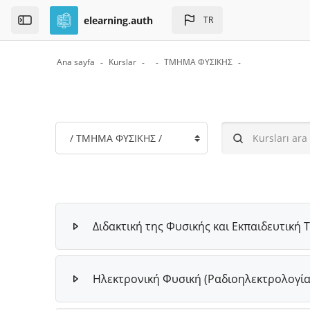
Skip to sidebar navigation menu
Skip to page footer
Ana içeriğe git
elearning.auth
TR
Open the sidebar
Ana sayfa
Kurslar
ΤΜΗΜΑ ΦΥΣΙΚΗΣ
Bloklar
Kurs Kategorileri
Kursları ara
Διδακτική της Φυσικής και Εκπαιδευτική 
Ηλεκτρονική Φυσική (Ραδιοηλεκτρολογία