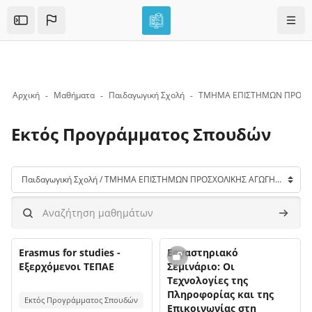
Skip to sidebar navigation menu
Skip to mobile navigation menu
Skip to top bar navigation menu
Skip to page footer
Μετάβαση στο κεντρικό περιεχόμενο
Πλοή
Open the sidebar
Αρχική
Μαθήματα
Παιδαγωγική Σχολή
Εκτός Προγράμματος Σπουδών
Μπλοκ
Κατηγορίες μαθημάτων
Αναζήτηση μαθημάτων
Αναζήτ
Όνομα μαθήματος
Όνομα μαθήματος
Εικόνα μαθήματος
Erasmus for studies -
Εικόνα μαθήματος
Εργαστηριακό
Εξερχόμενοι ΤΕΠΑΕ
Σεμινάριο: Οι
Τεχνολογίες της
Κείμενο περίληψης μαθήματος:
Πληροφορίας και της
Εκτός Προγράμματος Σπουδών
Επικοινωνίας στη