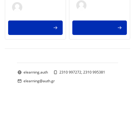
Blocchi
elearning.auth
2310 997272, 2310 995381
elearning@auth.gr