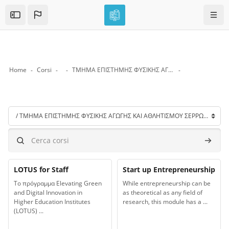
Skip to sidebar navigation menu
Skip to mobile navigation menu
Skip to top bar navigation menu
Skip to page footer
Vai al contenuto principale
Navig
Open the sidebar
Home
Corsi
ΤΜΗΜΑ ΕΠΙΣΤΗΜΗΣ ΦΥΣΙΚΗΣ ΑΓΩΓΗΣ ΚΑΙ ΑΘΛΗΤΙΣΜΟΥ ΣΕΡΡΩΝ
Blocchi
Categorie di corso
Cerca corsi
Cerca c
Titolo del corso
Titolo del corso
Immagine del corso
LOTUS for Staff
Immagine del corso
Start up Entrepreneurship
Testo introduttivo corso:
Testo introduttivo corso:
Το πρόγραμμα Elevating Green
While entrepreneurship can be
and Digital Innovation in
as theoretical as any field of
Higher Education Institutes
research, this module has a ...
(LOTUS) ...