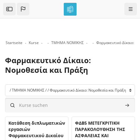
Skip to sidebar navigation menu
Skip to mobile navigation menu
Skip to top bar navigation menu
Skip to page footer
Zum Hauptinhalt
Navig
Open the sidebar
Startseite
Kurse
ΤΜΗΜΑ ΝΟΜΙΚΗΣ
Φαρμακευτικό Δίκαιο:
Νομοθεσία και Πράξη
Blöcke
Kursbereiche
Kurse suchen
Kurse 
Kursname
Kursname
Kursbild
Κατάθεση διπλωματικών
Kursbild
ΦΔΒ5 ΜΕΤΕΓΚΡΙΤΙΚΗ
εργασιών
ΠΑΡΑΚΟΛΟΥΘΗΣΗ ΤΗΣ
Φαρμακευτικού Δικαίου
ΑΣΦΑΛΕΙΑΣ ΚΑΙ